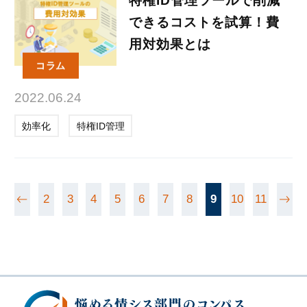
特権ID管理ツールで削減
できるコストを試算！費
用対効果とは
コラム
2022.06.24
効率化
特権ID管理
2
3
4
5
6
7
8
9
10
11